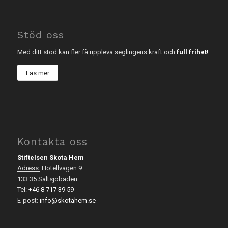
Stöd oss
Med ditt stöd kan fler få uppleva seglingens kraft och
full frihet!
Läs mer
Kontakta oss
Stiftelsen Skota Hem
Adress:
Hotellvägen 9
133 35 Saltsjöbaden
Tel:
+46 8 717 39 59
E-post:
info@skotahem.se