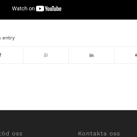
s entry
töd oss
Kontakta oss