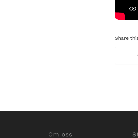
Share thi
Om oss
S