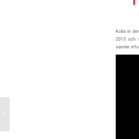
Kolla in d
2015 och s
samlar info
3 st 2.4mR till salu!