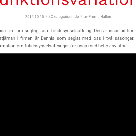
/
/
2015-10-15
i
Okategoriserade
av
Emma Hallén
enna film om segling som fritidssysselsättning. Den är inspelad ho
tjärnan i filmen är Dennis som seglat med oss i två säsonger. F
rmation om fritidssysselsättningar för unga med behov av stöd.