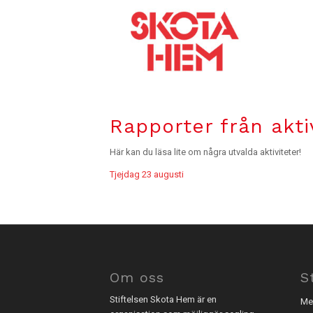
Rapporter från akti
Här kan du läsa lite om några utvalda aktiviteter!
Tjejdag 23 augusti
Om oss
S
Stiftelsen Skota Hem är en
Med