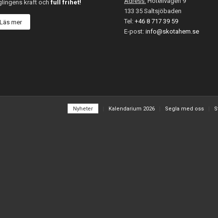
Adress:
Hotellvägen 9
glingens kraft och
full frihet!
133 35 Saltsjöbaden
Tel:
+46 8 717 39 59
Läs mer
E-post:
info@skotahem.se
Nyheter
Kalendarium 2026
Segla med oss
S