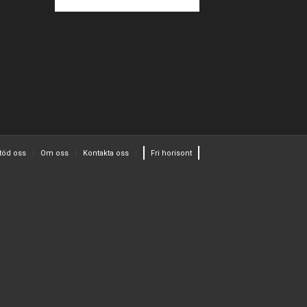
töd oss
Om oss
Kontakta oss
Fri horisont