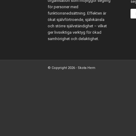
organisation som möjliggör segling
se
för personer med
funktionsnedsättning. Effekten är
ökat självförtroende, självkänsla
och större självständighet – vilket
ger livsviktiga verktyg för ökad
samhörighet och delaktighet.
© Copyright 2026 - Skota Hem