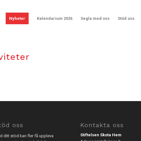
Nyheter
Kalendarium 2026
Segla med oss
Stöd oss
viteter
töd oss
Kontakta oss
Stiftelsen Skota Hem
 ditt stöd kan fler få uppleva