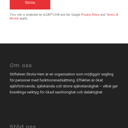
This site is protected by reCAPTCHA and the Google
Privacy Policy
and
Terms of
Service
apply.
Om oss
Stiftelsen Skota Hem är en organisation som möjliggör segling
för personer med funktionsnedsättning. Effekten är ökat
självförtroende, självkänsla och större självständighet – vilket ger
livsviktiga verktyg för ökad samhörighet och delaktighet.
Stöd oss