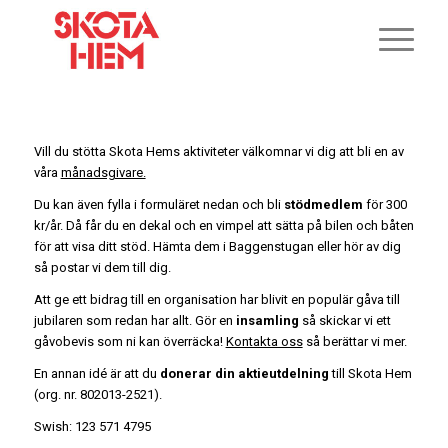
Vill du stötta Skota Hems aktiviteter välkomnar vi dig att bli en av
våra
månadsgivare.
Du kan även fylla i formuläret nedan och bli
stödmedlem
för 300
kr/år. Då får du en dekal och en vimpel att sätta på bilen och båten
för att visa ditt stöd. Hämta dem i Baggenstugan eller hör av dig
så postar vi dem till dig.
Att ge ett bidrag till en organisation har blivit en populär gåva till
jubilaren som redan har allt. Gör en
insamling
så skickar vi ett
gåvobevis som ni kan överräcka!
Kontakta oss
så berättar vi mer.
En annan idé är att du
donerar din aktieutdelning
till Skota Hem
(org. nr. 802013-2521).
Swish: 123 571 4795