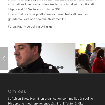
som Lettland men sedan förra året finns i alla fall några båtar att
tillgå, såväl RS Venture som Hansa 303.
Efter mötet fick vi se proffsdans och även testa att lära oss
grunderna i vals och cha-cha. Svårt men kul.
Foton: Raul Mee och Kalev Kuljus
Nästa
1
2
3
4
5
6
Om oss
Stiftelsen Skota Hem är en organisation som möjliggör segling
för personer med funktionsnedsättning. Effekten är ökat