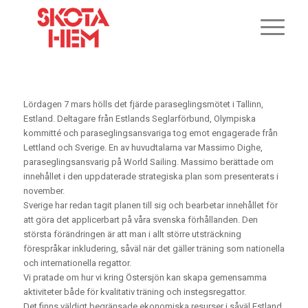
Lördagen 7 mars hölls det fjärde paraseglingsmötet i Tallinn,
Estland. Deltagare från Estlands Seglarförbund, Olympiska
kommitté och paraseglingsansvariga tog emot engagerade från
Lettland och Sverige. En av huvudtalarna var Massimo Dighe,
paraseglingsansvarig på World Sailing. Massimo berättade om
innehållet i den uppdaterade strategiska plan som presenterats i
november.
Sverige har redan tagit planen till sig och bearbetar innehållet för
att göra det applicerbart på våra svenska förhållanden. Den
största förändringen är att man i allt större utsträckning
förespråkar inkludering, såväl när det gäller träning som nationella
och internationella regattor.
Vi pratade om hur vi kring Östersjön kan skapa gemensamma
aktiviteter både för kvalitativ träning och instegsregattor.
Det finns väldigt begränsade ekonomiska resurser i såväl Estland