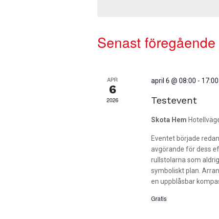
Senast föregåend
APR
april 6 @ 08:00
-
17:00
6
Testevent
2026
Skota Hem
Hotellväg
Eventet började redan 
avgörande för dess eft
rullstolarna som aldri
symboliskt plan. Arra
en uppblåsbar kompass,
Gratis