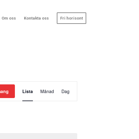
Om oss
Kontakta oss
Fri horisont
Evenemang
mang
Lista
Månad
Dag
vynavigering