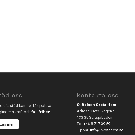
töd oss
Kontakta oss
Stiftelsen Skota Hem
 ditt stöd kan fler få uppleva
Adress:
Hotellvägen 9
glingens kraft och
full frihet!
133 35 Saltsjöbaden
Tel:
+46 8 717 39 59
Läs mer
E-post:
info@skotahem.se