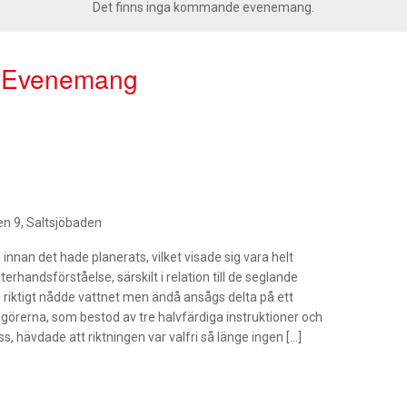
Det finns inga kommande evenemang.
e Evenemang
en 9, Saltsjöbaden
innan det hade planerats, vilket visade sig vara helt
erhandsförståelse, särskilt i relation till de seglande
g riktigt nådde vattnet men ändå ansågs delta på ett
ngörerna, som bestod av tre halvfärdiga instruktioner och
 hävdade att riktningen var valfri så länge ingen […]