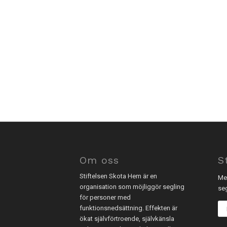
Om oss
S
Stiftelsen Skota Hem är en
Med
organisation som möjliggör segling
se
för personer med
funktionsnedsättning. Effekten är
ökat självförtroende, självkänsla