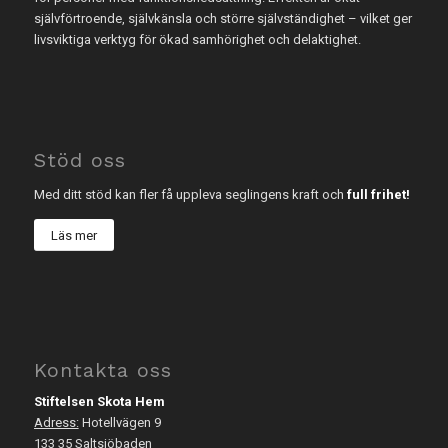
självförtroende, självkänsla och större självständighet – vilket ger
livsviktiga verktyg för ökad samhörighet och delaktighet.
Stöd oss
Med ditt stöd kan fler få uppleva seglingens kraft och
full frihet!
Läs mer
Kontakta oss
Stiftelsen Skota Hem
Adress:
Hotellvägen 9
133 35 Saltsjöbaden