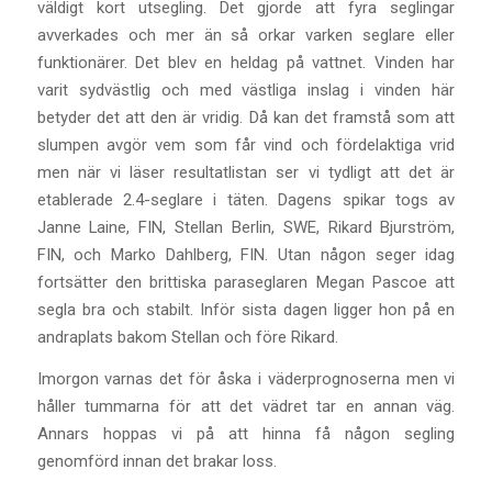
väldigt kort utsegling. Det gjorde att fyra seglingar
avverkades och mer än så orkar varken seglare eller
funktionärer. Det blev en heldag på vattnet. Vinden har
varit sydvästlig och med västliga inslag i vinden här
betyder det att den är vridig. Då kan det framstå som att
slumpen avgör vem som får vind och fördelaktiga vrid
men när vi läser resultatlistan ser vi tydligt att det är
etablerade 2.4-seglare i täten. Dagens spikar togs av
Janne Laine, FIN, Stellan Berlin, SWE, Rikard Bjurström,
FIN, och Marko Dahlberg, FIN. Utan någon seger idag
fortsätter den brittiska paraseglaren Megan Pascoe att
segla bra och stabilt. Inför sista dagen ligger hon på en
andraplats bakom Stellan och före Rikard.
Imorgon varnas det för åska i väderprognoserna men vi
håller tummarna för att det vädret tar en annan väg.
Annars hoppas vi på att hinna få någon segling
genomförd innan det brakar loss.