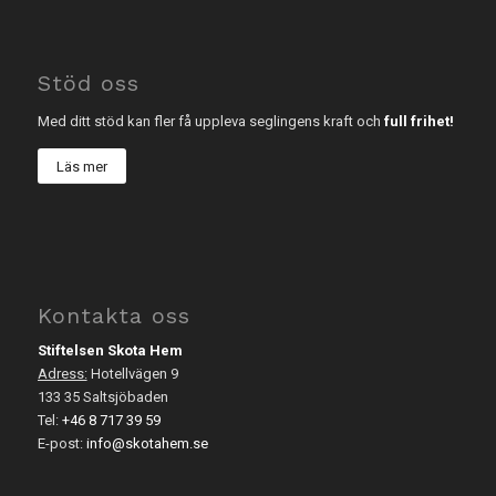
Stöd oss
Med ditt stöd kan fler få uppleva seglingens kraft och
full frihet!
Läs mer
Kontakta oss
Stiftelsen Skota Hem
Adress:
Hotellvägen 9
133 35 Saltsjöbaden
Tel:
+46 8 717 39 59
E-post:
info@skotahem.se