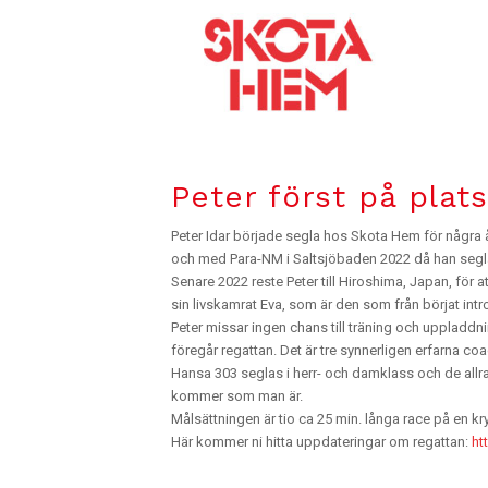
Peter först på plat
Peter Idar började segla hos Skota Hem för några 
och med Para-NM i Saltsjöbaden 2022 då han segl
Senare 2022 reste Peter till Hiroshima, Japan, för 
sin livskamrat Eva, som är den som från börjat intr
Peter missar ingen chans till träning och uppladdni
föregår regattan. Det är tre synnerligen erfarna c
Hansa 303 seglas i herr- och damklass och de allra 
kommer som man är.
Målsättningen är tio ca 25 min. långa race på en k
Här kommer ni hitta uppdateringar om regattan:
ht