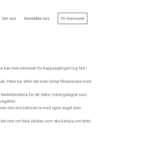
Om oss
Kontakta oss
Fri horisont
n kan men intresset för kappseglingen tog fart i
mak. Peter har efter det även tävlat tillsammans med
 Nederländerna för att delta i träningslägret som
 regattan.
då man inte ens behöver ta med egna segel utan
änder runt om hela världen som ska kämpa om titeln.